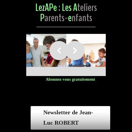
LezAPe
:
Les A
teliers
P
arents-
e
nfants
Abonnez-vous gratuitement
*This is not a valid email address.
Newsletter de Jean-
Luc ROBERT