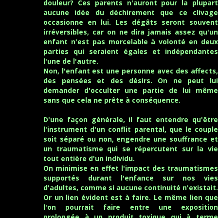
douleur? Ces parents n'auront pour la plupart
2/
Un langage autartistique
Lire sur LezAPe
aucune idée du déchirement que ce clivage
3/
Faut-il punir votre enfant?
Lire sur LezAPe
occasionne en lui. Les dégâts seront souvent
4/
Maîtresse je t'aime
Lire sur LezAPe
irréversibles, car on ne dira jamais assez qu'un
5/
Des psychologues-Kleenex
Lire sur LezAPe
enfant n'est pas morcelable à volonté en deux
6/
La psychanalyse s'est-elle remise de l'épreuve du mur?
parties qui seraient égales et indépendantes
Lire sur MEDIAPART
l'une de l'autre.
7/
La piste toxicologique martelée?
Non, l'enfant est une personne avec des affects,
Lire sur MEDIAPART
des pensées et des désirs. On ne peut lui
8/
Les extrémistes de l'ABA : Jusqu'où iront-ils?
demander d'occulter une partie de lui même
Lire sur MEDIAPART
sans que cela ne prête à conséquence.
9/
Exclusivité des thérapies cognitivo-comportementales et
origine de l'autisme
Lire sur MEDIAPART
D'une façon générale, il faut entendre qu'être
10/
Starification de l'autisme à travers la série télé :
l'instrument d'un conflit parental, que le couple
"Atypical"
Lire sur MEDIAPART
soit séparé ou non, engendre une souffrance et
11/
ABA : Le bilan!
Lire sur MEDIAPART
un traumatisme qui se répercutent sur la vie
12/
Surexposition aux écrans des jeunes -L'agitation des
tout entière d'un individu.
peurs par l'autisme!
Lire sur LezAPe
On minimise en effet l'impact des traumatismes
13/
Mesure gouvernementale - Prise en charge précoce des
supportés durant l'enfance sur nos vies
enfants autistes à 18 mois
Lire sur LezAPe
d'adultes, comme si aucune continuité n'existait.
14/
Autisme, ABA et pratiques punitives : Nouvelle alerte
Or un lien évident est à faire. Le même lien que
Lire sur LezAPe
l'on pourrait faire entre une exposition
15/
#MAVERITESURLAUTISME : Le mythe des mères
prolongée à un produit toxique qui à terme
frigidaires
Lire sur MEDIAPART