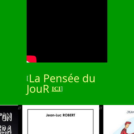
La Pensée du
[
JouR
ICI
]
//
//