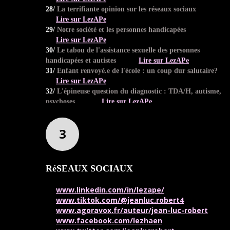
Lire sur LezAPe
28/
La terrifiante opinion sur les réseaux sociaux
Lire sur LezAPe
29/
Notre société et les personnes handicapées
Lire sur LezAPe
30/
Le tabou de l'assistance sexuelle des personnes
handicapées et autistes
Lire sur LezAPe
31/
Enfant renvoyé.e de l'école : un coup dur salutaire?
Lire sur LezAPe
32/
L'épineuse question du diagnostic : TDA/H, autisme,
psychoses...
Lire sur LezAPe
33/
COVID-19 : L'impact des images récurrentes sur notre
comportement
Lire sur LezAPe
3
34/
COVID-19 : J'ai peur que maman/papa meure
Lire sur LezAPe
35/
Ne pas sortir du lit : un symptôme sérieux
RéSEAUX SOCIAUX
Lire sur LezAPe
36/
Tel métier telle personnalité : une association
www.linkedin.com/in/lezape/
pernicieuse?
Lire sur LezAPe
www.tiktok.com/@jeanluc.robert4
37/
L'argent de poche et le mérite
Lire sur LezAPe
www.agoravox.fr/auteur/jean-luc-robert
38/
Autisme : de l'idiotie au génie
Lire sur LezAPe
www.facebook.com/lezhaen
39/
LIVRE LezAPe : la face cachée...
Lire sur LezAPe