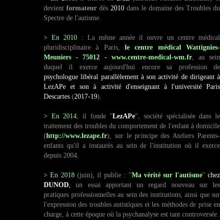
devient
formateur
dès
2010
dans le domaine des Troubles du
Spectre de l'autisme.
> En
2010
: La même année il ouvre un centre médica
pluridisciplinaire à Paris,
le centre médical Wattignies-
Meuniers - 75012 - www.centre-medical-wm.fr
, au sei
duquel il exerce aujourd'hui encore sa profession de
psychologue libéral parallèlement à son activité de dirigeant à
LezAPe et son à activité d'enseignant à l'université Paris
Descartes
(
2017-19
).
> En 2014
, il fonde
"
LezAPe
",
société spécialisée dans l
traitement des troubles du comportement de l'enfant à domicile
(
http://www.lezape.fr
), sur le principe des Ateliers Parents-
enfants qu'il a instaurés au sein de l'institution où il exerce
depuis 2004.
> En 2018
(juin), il publie : "
Ma vérité sur l'autisme
"
che
DUNOD
,
un essai apportant un regard nouveau sur les
pratiques professionnelles au sein des institutions, ainsi que sur
l'expression des troubles autistiques et les méthodes de prise en
charge, à cette époque où la psychanalyse est tant controversée.