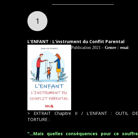
1
L'ENFANT : L'instrument du Conflit Parental
Publication 2021 -
Genre : essai
>
EXTRAIT Chapitre II / L'ENFANT : OUTIL DE
TORTURE :
"...Mais
quelles conséquences pour ce souffre
1/
Sép/Ind : La pathologie du lien
Lire sur LezAPe