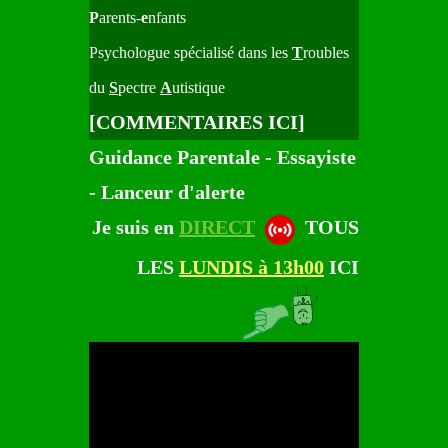
P
arents-
e
nfants
Psychologue spécialisé dans les
T
roubles
du
S
pectre
A
utistique
[
COMMENTAIRES ICI
]
Guidance Parentale - Essayiste
- Lanceur d'alerte
Je suis en
DIRECT
TOUS
LES
LUNDIS à 13h00
ICI