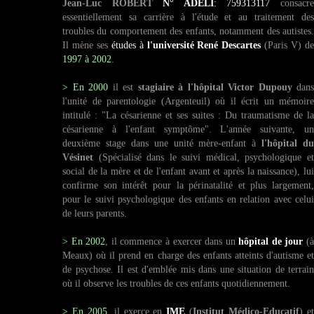
Jean-Luc ROBERT
N° ADELI
: 759313117
consacr
essentiellement sa carrière à l'étude et au traitement des
troubles du comportement des enfants, notamment des autistes.
Il mène ses
études à
l'université René Descartes
(Paris V) d
1997 à 2002
.
> En 2000
il est
stagiaire à l'hôpital Victor Dupouy
dans
l'unité de parentologie (Argenteuil) où il écrit un mémoire
intitulé : "La césarienne et ses suites : Du traumatisme de la
césarienne à l'enfant symptôme". L'année suivante, un
deuxième stage dans une unité mère-enfant à
l'hôpital du
Vésinet
(Spécialisé dans le suivi médical, psychologique et
social de la mère et de l'enfant avant et après la naissance), lui
confirme son intérêt pour la périnatalité et plus largement,
pour le suivi psychologique des enfants en relation avec celui
de leurs parents.
> En 2002
, il commence à exercer
dans un
hôpital de jou
r
(
Meaux) où il prend en charge des enfants atteints d'autisme et
de psychose. Il est d'emblée mis dans une situation de terrain
où il observe les troubles de ces enfants quotidiennement.
> En
2005
, il exerce en
IME
(
Institut Médico-Educatif
) e