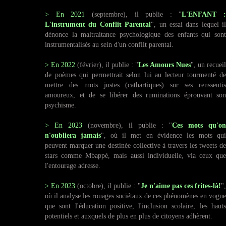
> En
2021
(septembre), il publie : "
L'ENFANT :
L'instrument du Conflit Parental
", un essai dans lequel il
dénonce la maltraitance psychologique des enfants qui sont
instrumentalisés au sein d'un conflit parental.
> En
2022
(février), il publie : "
Les Amours Nues
", un recueil
de poèmes qui permettrait selon lui au lecteur tourmenté de
mettre des mots justes (cathartiques) sur ses renssentis
amoureux, et de se libérer des ruminations éprouvant son
psychisme.
> En
2023
(novembre), il publie : "
Ces mots qu'on
n'oubliera jamais
", où il met en évidence les mots qu
peuvent marquer une destinée collective à travers les tweets de
stars comme Mbappé, mais aussi individuelle, via ceux que
l'entourage adresse.
> En
2023
(octobre), il publie : "
Je n'aime pas ces frites-là!
"
où il analyse les rouages sociétaux de ces phénomènes en vogue
que sont l'éducation positive, l'inclusion scolaire, les hauts
potentiels et auxquels de plus en plus de citoyens adhèrent.