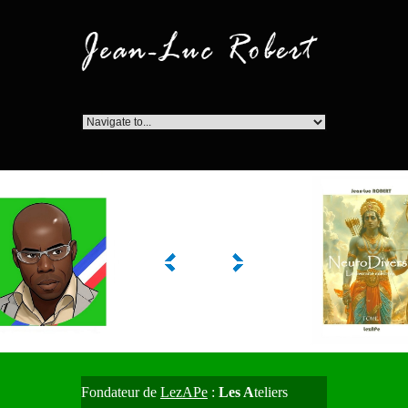
Fondateur
de
LezAPe
:
Les A
teliers